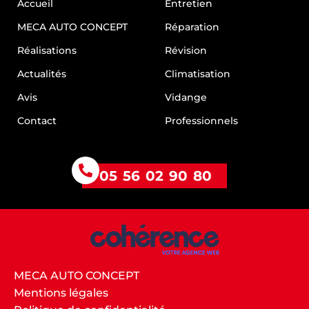
Accueil
Entretien
Garage Talence
Garage Villenave-d’Ornon
MECA AUTO CONCEPT
Réparation
Garage Gradignan
Garage Bègles
Réalisations
Révision
Actualités
Climatisation
Avis
Vidange
Contact
Professionnels
05 56 02 90 80
MECA AUTO CONCEPT
Mentions légales