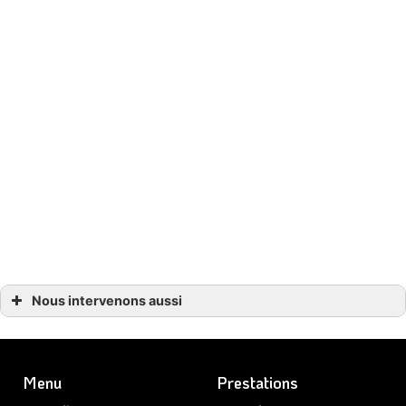
Nous intervenons aussi
Garage
Garage Bordeaux
Garage Léognan
Garage Mérignac
Menu
Garage Cestas
Prestations
Garage Pessac
Garage Canéjan