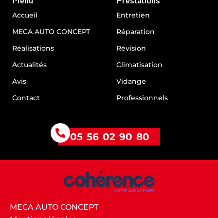
Menu
Prestations
Entretien auto Pessac
Entretien auto Canéjan
Accueil
Entretien
Entretien auto Talence
Entretien auto Villenave-d’Ornon
MECA AUTO CONCEPT
Réparation
Entretien auto Gradignan
Entretien auto Bègles
Réalisations
Révision
Actualités
Climatisation
Avis
Vidange
Contact
Professionnels
05 56 02 90 80
MECA AUTO CONCEPT